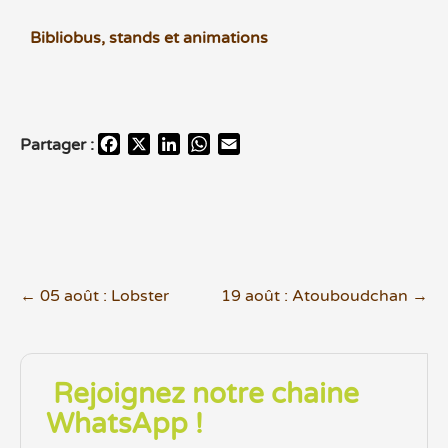
Bibliobus, stands et animations
F
X
L
W
E
Partager :
a
i
h
m
c
n
a
a
e
k
t
i
b
e
s
l
o
d
A
o
I
p
←
05 août : Lobster
19 août : Atouboudchan
→
k
n
p
Rejoignez notre chaine
WhatsApp !