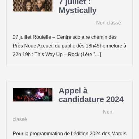
7 juillet :
Mystically
12 mai 2026
|
Non classé
07 juillet Routelle – Centre scolaire chemin des
Près Noue Accueil du public dès 18h45Fermeture à
22h 19h : This Way Up – Rock (1ère […]
Appel à
candidature 2024
26 janvier 2024
|
Non
classé
Pour la programmation de l’édition 2024 des Mardis