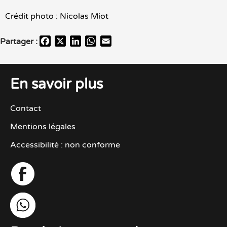
Crédit photo : Nicolas Miot
F
X
L
W
E
Partager :
a
i
h
m
c
n
a
a
e
k
t
i
En savoir plus
b
e
s
l
o
d
A
o
I
p
Contact
k
n
p
Mentions légales
Accessibilité : non conforme