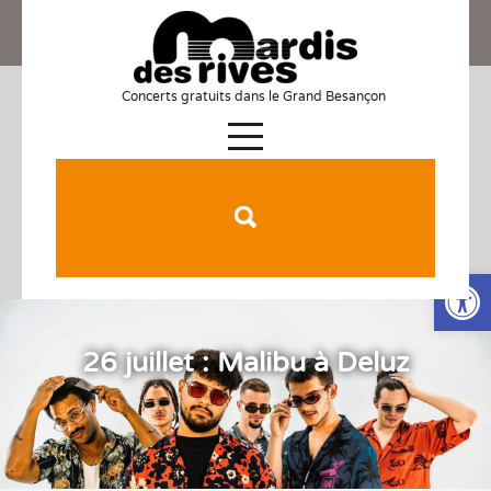
Concerts gratuits dans le Grand Besançon
Ouv
26 juillet : Malibu à Deluz