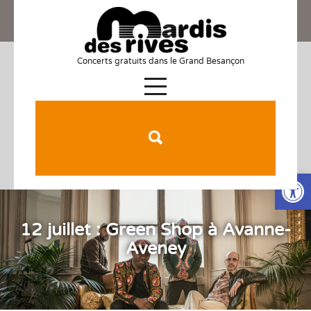
Concerts gratuits dans le Grand Besançon
Ouv
12 juillet : Green Shop à Avanne-
Aveney