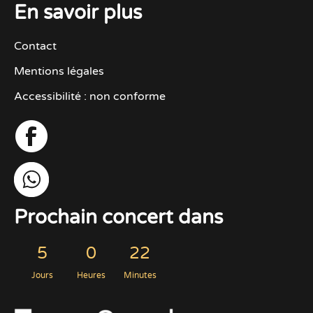
En savoir plus
b
e
s
l
o
d
A
o
I
p
Contact
k
n
p
Mentions légales
Accessibilité : non conforme
Prochain concert dans
5
0
22
Jours
Heures
Minutes